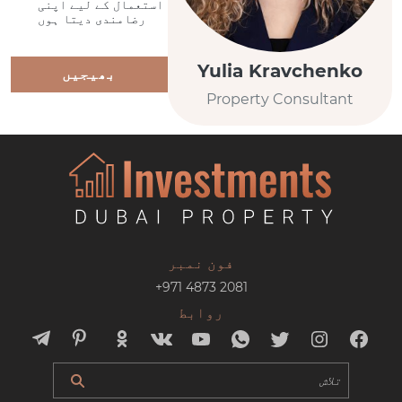
استعمال کے لیے اپنی
رضامندی دیتا ہوں
Yulia Kravchenko
بھیجیں
Property Consultant
فون نمبر
+971 4873 2081
روابط