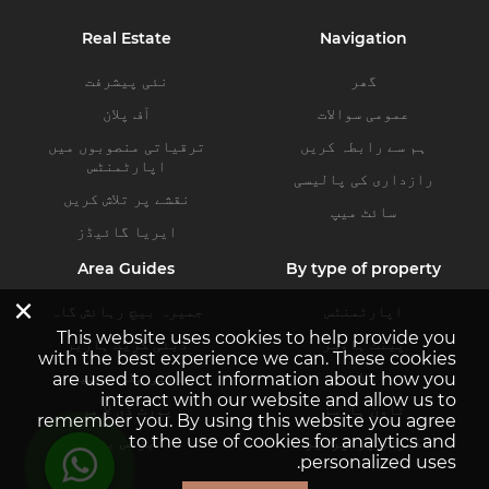
Real Estate
Navigation
گھر
نئی پیشرفت
عمومی سوالات
آف پلان
ہم سے رابطہ کریں
ترقیاتی منصوبوں میں
اپارٹمنٹس
رازداری کی پالیسی
نقشے پر تلاش کریں
سائٹ میپ
ایریا گائیڈز
Area Guides
By type of property
×
اپارٹمنٹس
جمیرہ بیچ رہائش گاہ
This website uses cookies to help provide you
پینٹ ہاوسز
دبئی کریک ہاربر
with the best experience we can. These cookies
ولاز
دبئی ہلز اسٹیٹ
are used to collect information about how you
interact with our website and allow us to
ٹاون ہاوسز
پورٹ ڈی لا مر
remember you. By using this website you agree
to the use of cookies for analytics and
کمرشل پراپرٹیز
بزنس بے
personalized uses.