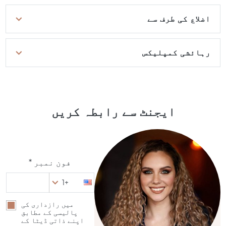
اضلاع کی طرف سے
رہائشی کمپلیکس
ایجنٹ سے رابطہ کریں
فون نمبر *
+1
میں رازداری کی
پالیسی کے مطابق
اپنے ذاتی ڈیٹا کے