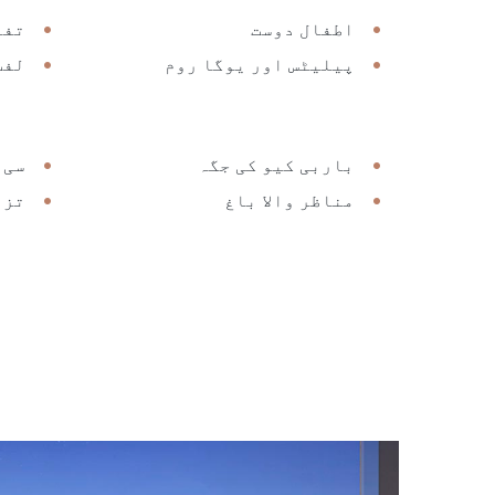
اطفال دوست
تفر
پیلیٹس اور یوگا روم
لفٹ
باربی کیو کی جگہ
سی 
مناظر والا باغ
تزئ