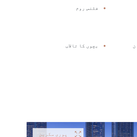
فٹنس روم
ن
بچوں کا تالاب
پوری سکرین