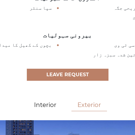
یحی جگہ
سپا سنٹر
بیرونی سہولیات
سی ٹی وی
بچوں کے کھیل کا میدا
ین شدہ سبزہ زار
LEAVE REQUEST
Interior
Exterior