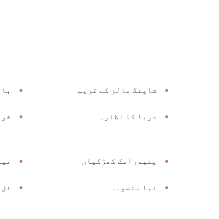
شاپنگ مالز کے قریب
باو
دریا کا نظارہ
خوب
پنیورامک کھڑکیاں
تیا
نیا منصوبہ
نل 