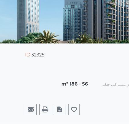
ID
32325
ہنے کی جگہ
56 - 186 m²