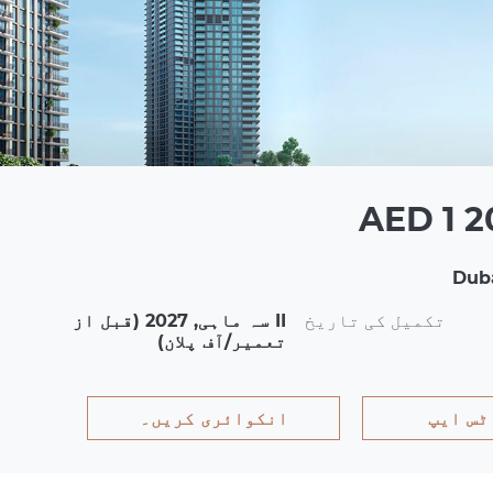
AED 1 2
Duba
تکمیل کی تاریخ
II سہ ماہی, 2027 (قبل از
ر
تعمیر/آف پلان)
ٹس ایپ
انکوائری کریں۔