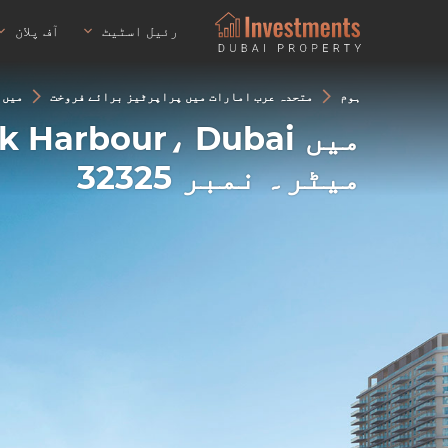
رئیل اسٹیٹ
آف پلان
ہوم
متحدہ عرب امارات میں پراپرٹیز برائے فروخت
میں Dubai Creek Harbour، Dubai، متحدہ عرب امارات تعمیر ،56 مربع میٹر۔ نمبر 25
میٹر۔ نمبر 32325