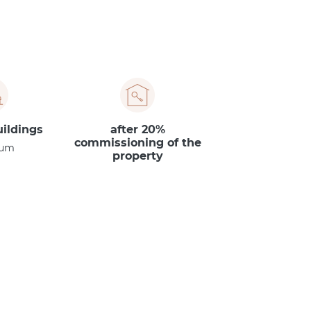
ildings:
20% after
commissioning of the
ium
property