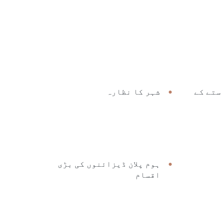
ستے کے
شہر کا نظارہ
ہوم پلان ڈیزائنوں کی بڑی
اقسام