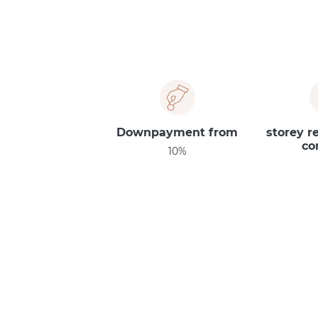
Downpayment from
33-storey 
co
10%