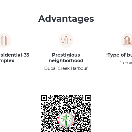
Advantages
residential
Prestigious
Type of bu
mplex
neighborhood
Prem
Dubai Creek Harbour