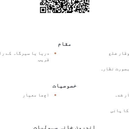
مقام
قار ضلع
دریا یا سیرگاہ کے را
قریب
صورت نظارہ
خصوصیات
ر شدہ
اچھا معیار
کا پانی
اندرون خانہ سہولیات