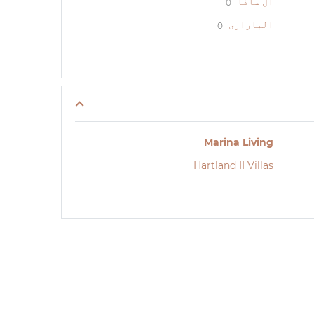
ال سافا
0
الباراری
0
Marina Living
Hartland II Villas