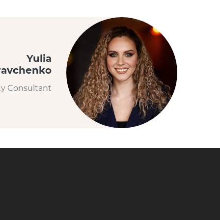
Yulia
ravchenko
ty Consultant