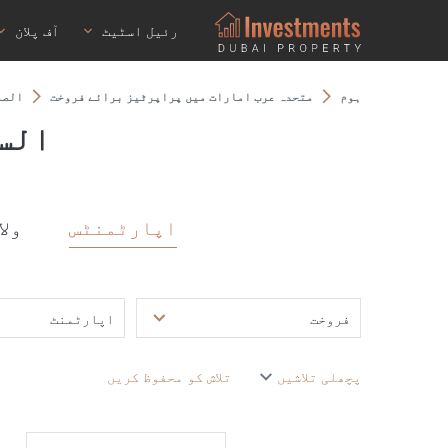
رئیل اسٹیٹ
آف پلان
ہوم
متحدہ عرب امارات میں پراپرٹیز برائے فروخت
الصف
الس
اپارٹمنٹس
ولا
فروخت
اپارٹمنٹ
پچھلی تلاشیں
تلاش کو محفوظ کریں