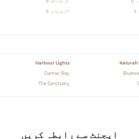
ہ
ال جاداف
0
0
ال ورسان
0
0
Harbour Lights
Keturah
Damac Bay
Bluewa
The Sanctuary
ایجنٹ سے رابطہ کریں