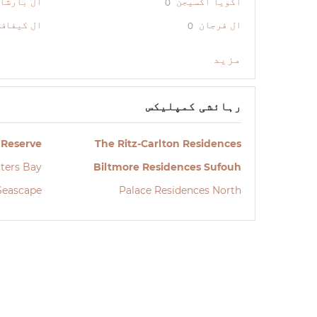
اکویا آکسیجن
ال بارشا
0
ال فرجان
ال کیفاف
0
مزید
رہائشی کمپلیکس
 Reserve
The Ritz-Carlton Residences
ters Bay
Biltmore Residences Sufouh
Seascape
Palace Residences North