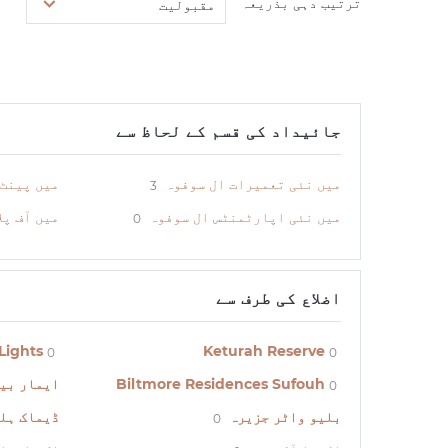
ترتیب دہی بذریعہ
مقبولیت
جائیداد کی قسم کے لحاظ سے
میں نئی تعمیرات ال سوفوہ
میں پینٹ 
3
میں نئی اپارٹمنٹس ال سوفوہ
میں آف پل
0
اضلاع کی طرف سے
Lights
Keturah Reserve
0
0
Biltmore Residences Sufouh
ایمار بی
0
بلیو واٹر جزیرہ
ڈیماک ہل
0