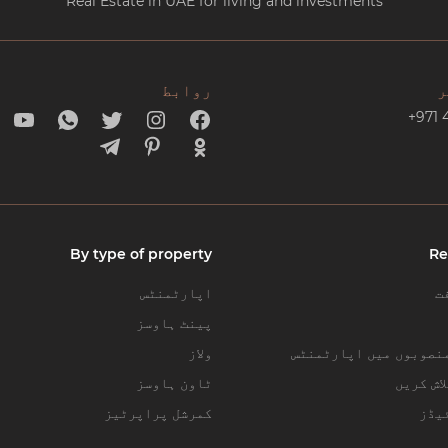
Real Estate in UAE for living and investments
ر
روابط
+971 
By type of property
Re
ت
اپارٹمنٹس
پینٹ ہاوسز
نصوبوں میں اپارٹمنٹس
ولاز
اش کریں
ٹاون ہاوسز
یڈز
کمرشل پراپرٹیز