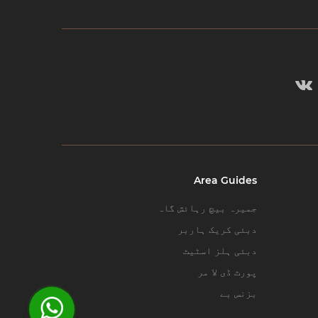
Area Guides
جمیرہ بیچ رہائش گاہ
دبئی کریک ہاربر
دبئی ہلز اسٹیٹ
پورٹ ڈی لا مر
بزنس بے