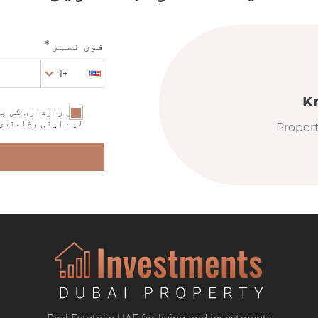
فون نمبر *
+1
K
میں رازداری کی پا
لیے اپنی رضامندی
Proper