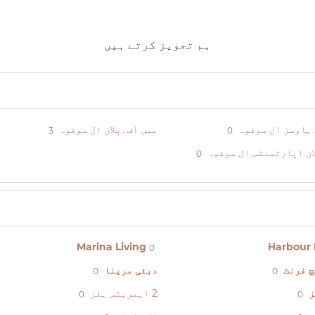
ہم تجویز کرتے ہیں
ہاوسز ال سوفوہ
میں آف۔پلان ال سوفوہ
3
0
ان اپارٹمنٹس ال سوفوہ
0
Marina Living
Harbour 
0
چ فرنٹ
دبئی مرینا
0
0
ز
2 ایمریٹس ہلز
0
0