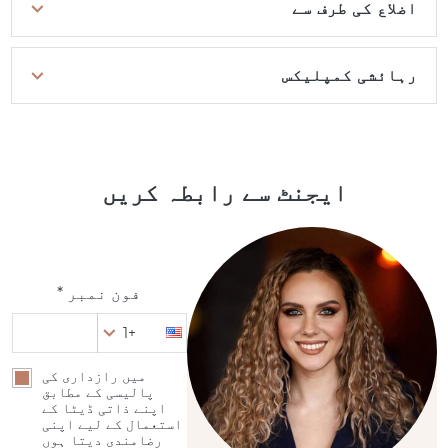
اضلاع کی طرف سے
رہائشی کمپلیکس
ایجنٹ سے رابطہ کریں
فون نمبر *
+1
میں رازداری کی
پالیسی کے مطابق
اپنے ذاتی ڈیٹا کے
استعمال کے لیے اپنی
رضامندی دیتا ہوں