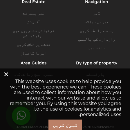
Real Estate
Navigation
گھر
نئی پیشرفت
عمومی سوالات
آف پلان
ہم سے رابطہ کریں
ترقیاتی منصوبوں میں
اپارٹمنٹس
رازداری کی پالیسی
نقشے پر تلاش کریں
سائٹ میپ
ایریا گائیڈز
Area Guides
By type of property
×
اپارٹمنٹس
جمیرہ بیچ رہائش گاہ
This website uses cookies to help provide you
پینٹ ہاوسز
دبئی کریک ہاربر
with the best experience we can. These cookies
ولاز
دبئی ہلز اسٹیٹ
are used to collect information about how you
interact with our website and allow us to
ٹاون ہاوسز
پورٹ ڈی لا مر
remember you. By using this website you agree
to the use of cookies for analytics and
کمرشل پراپرٹیز
بزنس بے
personalized uses.
قبول کریں
© DUBAI-PROPERTY.INVESTMENTS 2026. ALL RIGHTS RESERVED.