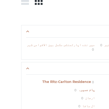
ہر
میں نئے اپارٹمنٹس مکمل بین الاقوامی شہر
0
0
The Ritz-Carlton Residence
0
پام جمیرہ
0
ارجان
0
ال سافا
0