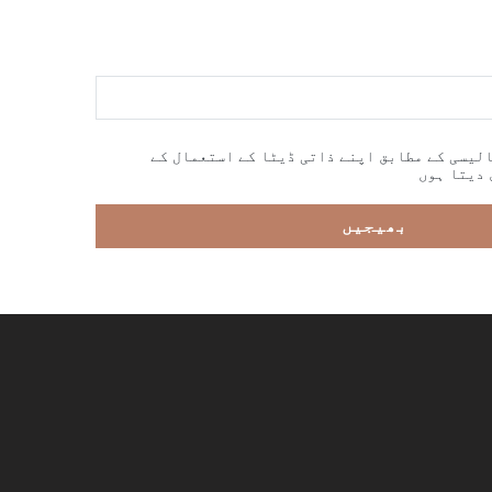
لیسی کے مطابق اپنے ذاتی ڈیٹا کے استعمال کے
 دیتا ہوں
بھیجیں