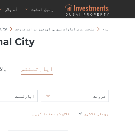
رئیل اسٹیٹ
آف پلان
ہوم
متحدہ عرب امارات میں پراپرٹیز برائے فروخت
 City
al City
اپارٹمنٹس
ولا
فروخت
اپارٹمنٹ
پچھلی تلاشیں
تلاش کو محفوظ کریں