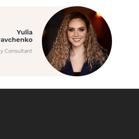
Yulia
ravchenko
ty Consultant