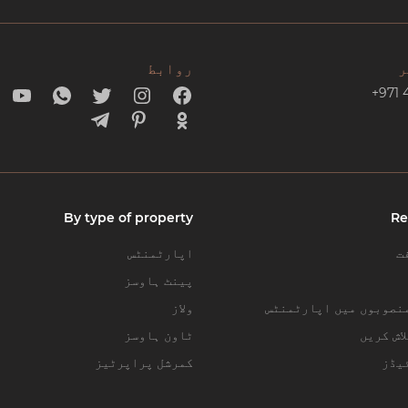
ر
روابط
+971 
By type of property
Re
ت
اپارٹمنٹس
پینٹ ہاوسز
نصوبوں میں اپارٹمنٹس
ولاز
اش کریں
ٹاون ہاوسز
یڈز
کمرشل پراپرٹیز