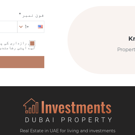
فون نمبر *
+1
K
میں رازداری کی پا
لیے اپنی رضامندی
Proper
Real Estate in UAE for living and investments