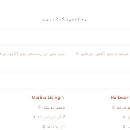
ہم تجویز کرتے ہیں
ترقیات بین الاقوامی شہر
میں نئی اپارٹمنٹس بین الاقوامی ش
0
Marina Living
Harbour 
0
چ فرنٹ
دبئی مرینا
0
0
ز
2 ایمریٹس ہلز
0
0
ہ
ال جاداف
0
0