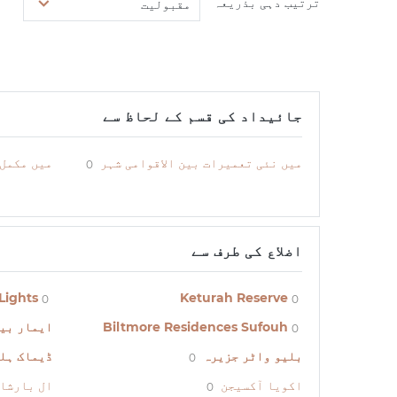
ترتیب دہی بذریعہ
مقبولیت
جائیداد کی قسم کے لحاظ سے
میں نئی تعمیرات بین الاقوامی شہر
میں مکمل 
0
اضلاع کی طرف سے
Lights
Keturah Reserve
0
0
Biltmore Residences Sufouh
ایمار بی
0
بلیو واٹر جزیرہ
ڈیماک ہل
0
اکویا آکسیجن
ال بارشا
0