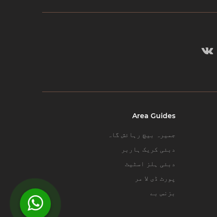
Area Guides
جمیرہ بیچ رہائش گاہ
دبئی کریک ہاربر
دبئی ہلز اسٹیٹ
پورٹ ڈی لا مر
بزنس بے