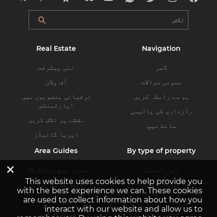
Real Estate
Navigation
گھر
نئی پیشرفت
عمومی سوالات
آف پلان
ہم سے رابطہ کریں
ترقیاتی منصوبوں میں
اپارٹمنٹس
رازداری کی پالیسی
نقشے پر تلاش کریں
سائٹ میپ
ایریا گائیڈز
Area Guides
By type of property
×
اپارٹمنٹس
جمیرہ بیچ رہائش گاہ
This website uses cookies to help provide you
پینٹ ہاوسز
دبئی کریک ہاربر
with the best experience we can. These cookies
ولاز
دبئی ہلز اسٹیٹ
are used to collect information about how you
interact with our website and allow us to
ٹاون ہاوسز
پورٹ ڈی لا مر