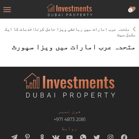
0
متحدہ عرب امارات میں رہائشی ویزا حاصل کرنا: خدمات کا ایک
مکمل سیٹ
متحدہ عرب امارات میں ویزا سپورٹ
فون نمبر
+971 4873 2081
روابط