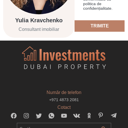
politica de
confidențialitate.
Yulia Kravchenko
TRIMITE
Consultant imobiliar
Număr de telefon
+971 4873 2081
Cotact