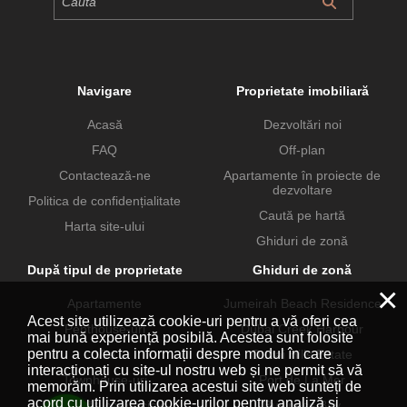
Navigare
Proprietate imobiliară
Acasă
Dezvoltări noi
FAQ
Off-plan
Contactează-ne
Apartamente în proiecte de
dezvoltare
Politica de confidențialitate
Caută pe hartă
Harta site-ului
Ghiduri de zonă
După tipul de proprietate
Ghiduri de zonă
×
Apartamente
Jumeirah Beach Residence
Acest site utilizează cookie-uri pentru a vă oferi cea
Penthouse-uri
Dubai Creek Harbour
mai bună experiență posibilă. Acestea sunt folosite
pentru a colecta informații despre modul în care
Vile
Dubai Hills Estate
interacționați cu site-ul nostru web și ne permit să vă
Townhouse-uri
Port de La Mer
memorăm. Prin utilizarea acestui site web sunteți de
acord cu utilizarea cookie-urilor pentru analiză și
Proprietăți comerciale
Business Bay