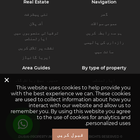
Real Estate
Navigation
گھر
نئی پیشرفت
عمومی سوالات
آف پلان
ہم سے رابطہ کریں
ترقیاتی منصوبوں میں
اپارٹمنٹس
رازداری کی پالیسی
نقشے پر تلاش کریں
سائٹ میپ
ایریا گائیڈز
Area Guides
By type of property
×
اپارٹمنٹس
جمیرہ بیچ رہائش گاہ
This website uses cookies to help provide you
پینٹ ہاوسز
دبئی کریک ہاربر
with the best experience we can. These cookies
ولاز
دبئی ہلز اسٹیٹ
are used to collect information about how you
interact with our website and allow us to
ٹاون ہاوسز
پورٹ ڈی لا مر
remember you. By using this website you agree
to the use of cookies for analytics and
کمرشل پراپرٹیز
بزنس بے
personalized uses.
قبول کریں
© DUBAI-PROPERTY.INVESTMENTS 2026. ALL RIGHTS RESERVED.