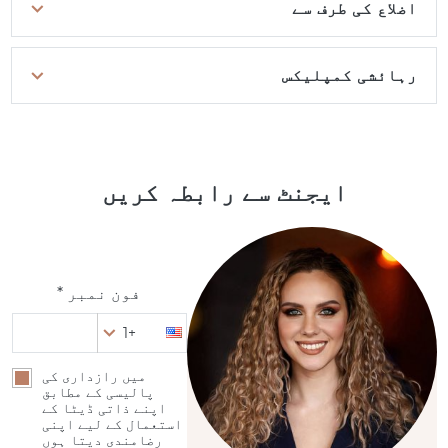
اضلاع کی طرف سے
رہائشی کمپلیکس
ایجنٹ سے رابطہ کریں
فون نمبر *
+1
میں رازداری کی
پالیسی کے مطابق
اپنے ذاتی ڈیٹا کے
استعمال کے لیے اپنی
رضامندی دیتا ہوں