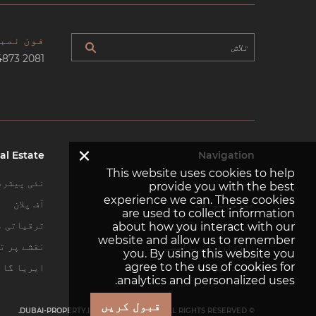
فون نمب
4873 2081
×
al Estate
Navigation
This website uses cookies to help
گھر
نئی پیشرف
provide you with the best
experience we can. These cookies
عمومی سوالات
آف پلان
are used to collect information
ہم سے رابطہ کریں
ترقیاتی م
about how you interact with our
website and allow us to remember
رازداری کی پالیسی
نقشے پر تل
you. By using this website you
agree to the use of cookies for
سائٹ میپ
ایریا گائ
analytics and personalized uses.
قبول کریں
© DUBAI-PROPERTY.INVESTMENTS 2026. ALL RIGHTS RESERVED.