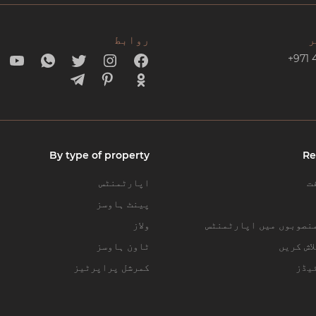
ر
روابط
+971 
By type of property
Re
ت
اپارٹمنٹس
پینٹ ہاوسز
نصوبوں میں اپارٹمنٹس
ولاز
اش کریں
ٹاون ہاوسز
یڈز
کمرشل پراپرٹیز