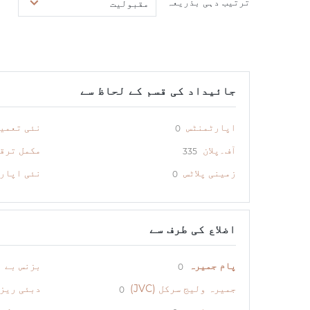
ترتیب دہی بذریعہ
مقبولیت
جائیداد کی قسم کے لحاظ سے
اپارٹمنٹس
نئی تعمی
0
آف۔پلان
مکمل ترق
335
زمینی پلاٹس
نئی اپار
0
اضلاع کی طرف سے
پام جمیرہ
بزنس بے
0
جمیرہ ولیج سرکل (JVC)
دبئی ریز
0