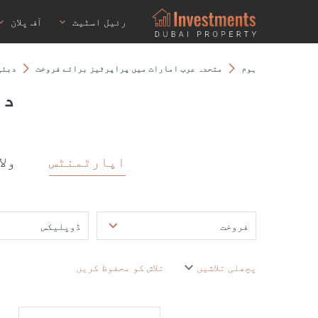
رئیل اسٹیٹ
آف پلان
ہوم
متحدہ عرب امارات میں پراپرٹیز برائے فروخت
دبئی
دب
اپارٹمنٹس
ولا
فروخت
ڈوپلیکس
پچھلی تلاشیں
تلاش کو محفوظ کریں