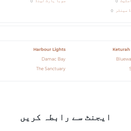
اسٹیٹ
سوبا ہارٹ لینڈ
0
0
ڈ سینٹر
0
Harbour Lights
Keturah
Damac Bay
Bluewa
The Sanctuary
ایجنٹ سے رابطہ کریں