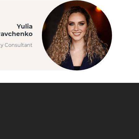
Yulia
ravchenko
ty Consultant