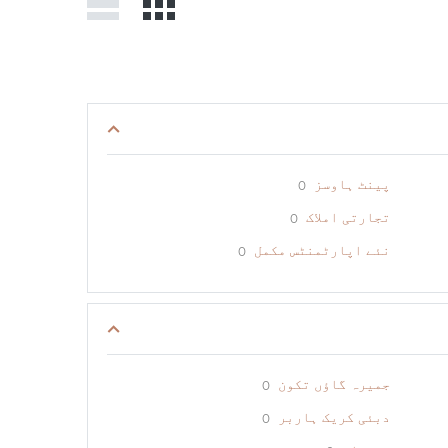
پینٹ ہاوسز
0
تجارتی املاک
0
نئے اپارٹمنٹس مکمل
0
جمیرہ گاؤں تکون
0
دبئی کریک ہاربر
0