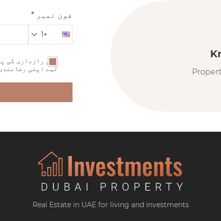
فون نمبر *
+1
K
میں رازداری کی پا
لیے اپنی رضامندی
Proper
Real Estate in UAE for living and investments