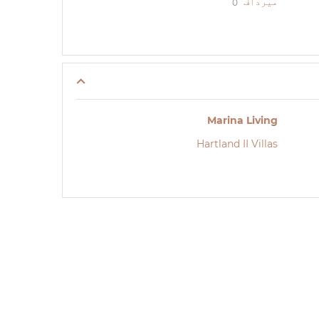
میرداف
0
Marina Living
Hartland II Villas