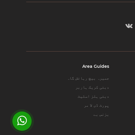
Area Guides
جمیرہ بیچ رہائش گاہ
دبئی کریک ہاربر
دبئی ہلز اسٹیٹ
پورٹ ڈی لا مر
بزنس بے