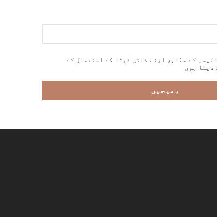
لیسی کے مطابق اپنے ذاتی ڈیٹا کے استعمال کے
 دیتا ہوں
بھیجیں