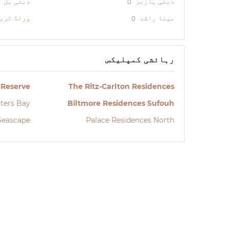
دبئی ہاربر
دبئی ہل 
0
مینا راشد
ورلڈ ٹری
0
رہائشی کمپلیکس
 Reserve
The Ritz-Carlton Residences
ters Bay
Biltmore Residences Sufouh
Seascape
Palace Residences North