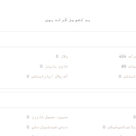
ہم تجویز کرتے ہیں
رات
ولاز
0
424
یات
ٹاون ہاوسز
0
89
ٹمنٹس
آف پلان اپارٹمنٹس
0
0
جمیرہ جھیل ٹاورز
0
0
یڈنس کمپلیکس
دبئی فیسٹیول سٹی
0
0