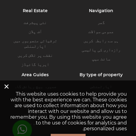
Real Estate
Navigation
گھر
نئی پیشرفت
عمومی سوالات
آف پلان
ہم سے رابطہ کریں
ترقیاتی منصوبوں میں
اپارٹمنٹس
رازداری کی پالیسی
نقشے پر تلاش کریں
سائٹ میپ
ایریا گائیڈز
Area Guides
By type of property
×
اپارٹمنٹس
جمیرہ بیچ رہائش گاہ
This website uses cookies to help provide you
پینٹ ہاوسز
دبئی کریک ہاربر
with the best experience we can. These cookies
ولاز
دبئی ہلز اسٹیٹ
are used to collect information about how you
interact with our website and allow us to
ٹاون ہاوسز
پورٹ ڈی لا مر
remember you. By using this website you agree
to the use of cookies for analytics and
کمرشل پراپرٹیز
بزنس بے
personalized uses.