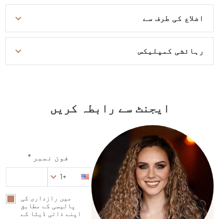
اضلاع کی طرف سے
رہائشی کمپلیکس
ایجنٹ سے رابطہ کریں
فون نمبر *
+1
میں رازداری کی
پالیسی کے مطابق
اپنے ذاتی ڈیٹا کے