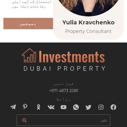
استعمال کے لیے اپنی
رضامندی دیتا ہوں
Yulia Kravchenko
بھیجیں
Property Consultant
فون نمبر
+971 4873 2081
روابط