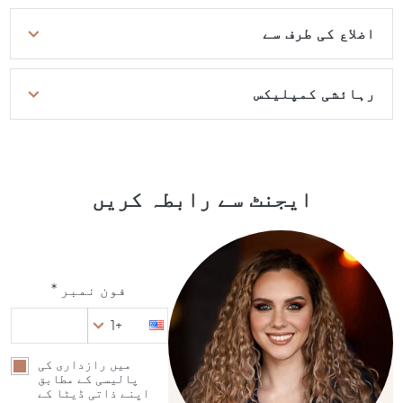
اضلاع کی طرف سے
رہائشی کمپلیکس
ایجنٹ سے رابطہ کریں
فون نمبر *
+1
میں رازداری کی
پالیسی کے مطابق
اپنے ذاتی ڈیٹا کے