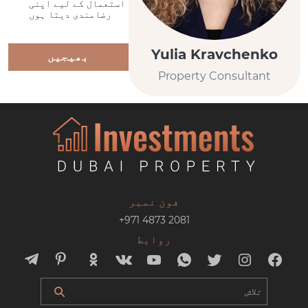
استعمال کے لیے اپنی
رضامندی دیتا ہوں
Yulia Kravchenko
بھیجیں
Property Consultant
فون نمبر
+971 4873 2081
روابط