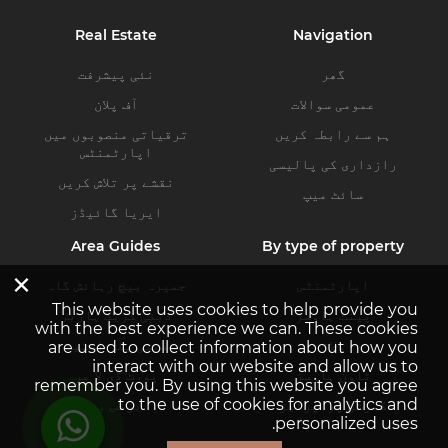
Real Estate
Navigation
گھر
نئی پیشرفت
عمومی سوالات
آف پلان
ہم سے رابطہ کریں
ترقیاتی منصوبوں میں
اپارٹمنٹس
رازداری کی پالیسی
نقشے پر تلاش کریں
سائٹ میپ
ایریا گائیڈز
Area Guides
By type of property
×
اپارٹمنٹس
جمیرہ بیچ رہائش گاہ
This website uses cookies to help provide you
پینٹ ہاوسز
دبئی کریک ہاربر
with the best experience we can. These cookies
ولاز
دبئی ہلز اسٹیٹ
are used to collect information about how you
interact with our website and allow us to
ٹاون ہاوسز
پورٹ ڈی لا مر
remember you. By using this website you agree
to the use of cookies for analytics and
کمرشل پراپرٹیز
بزنس بے
personalized uses.