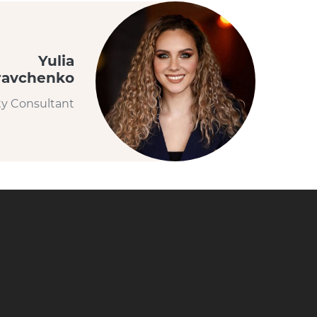
Yulia
ravchenko
ty Consultant