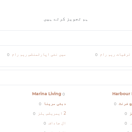
ہم تجویز کرتے ہیں
ترقیات ریم رام
میں نئی اپارٹمنٹس ریم رام
0
0
Marina Living
Harbour 
0
چ فرنٹ
دبئی مرینا
0
0
ز
2 ایمریٹس ہلز
0
0
ہ
ال جاداف
0
0