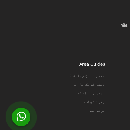
Area Guides
جمیرہ بیچ رہائش گاہ
دبئی کریک ہاربر
دبئی ہلز اسٹیٹ
پورٹ ڈی لا مر
بزنس بے