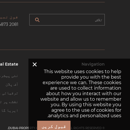
فون نمب
4873 2081
×
al Estate
Navigation
This website uses cookies to help
گھر
نئی پیشرف
provide you with the best
experience we can. These cookies
عمومی سوالات
آف پلان
are used to collect information
ہم سے رابطہ کریں
ترقیاتی م
about how you interact with our
website and allow us to remember
رازداری کی پالیسی
نقشے پر تل
you. By using this website you
agree to the use of cookies for
سائٹ میپ
ایریا گائ
analytics and personalized uses.
قبول کریں
© DUBAI-PROPERTY.INVESTMENTS 2026. ALL RIGHTS RESERVED.