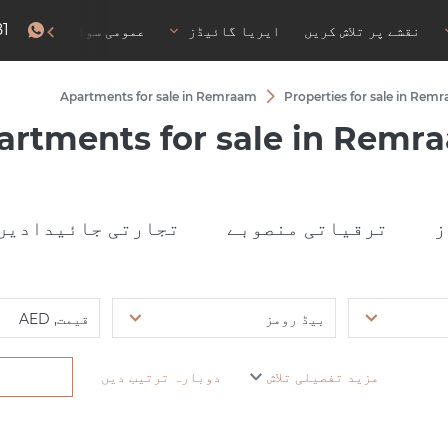
81
نقشے پر تلاش کریں
ایریا گائیڈز
عمومی سوالات
رہا
Apartments for sale in Remraam
Properties for sale in Rem
artments for sale in Remr
ز
ترقیاتی منصوبے
تجارتی جائیدادیں
بیڈ رومز
قیمت, AED
مزید تفصیلی تلاش
دوبارہ ترتیب دیں