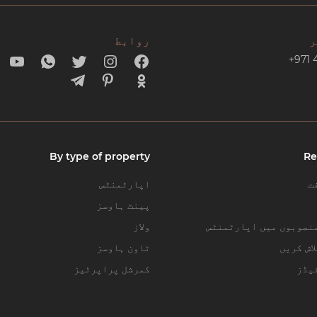
ر
روابط
+971 
By type of property
Re
ت
اپارٹمنٹس
پینٹ ہاوسز
نصوبوں میں اپارٹمنٹس
ولاز
اش کریں
ٹاون ہاوسز
یڈز
کمرشل پراپرٹیز