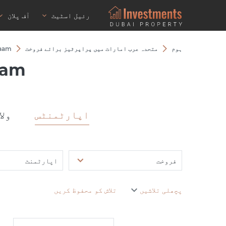
رئیل اسٹیٹ
آف پلان
ہوم
متحدہ عرب امارات میں پراپرٹیز برائے فروخت
raam
aam
اپارٹمنٹس
ولا
فروخت
اپارٹمنٹ
پچھلی تلاشیں
تلاش کو محفوظ کریں