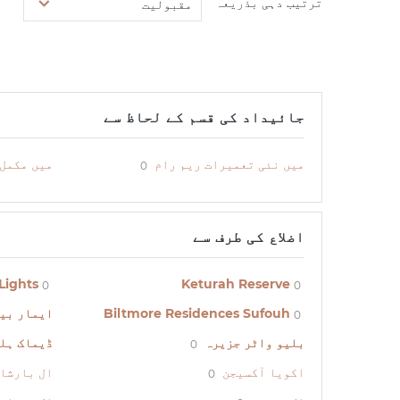
ترتیب دہی بذریعہ
مقبولیت
جائیداد کی قسم کے لحاظ سے
میں نئی تعمیرات ریم رام
میں مکمل 
0
اضلاع کی طرف سے
Lights
Keturah Reserve
0
0
Biltmore Residences Sufouh
ایمار بی
0
بلیو واٹر جزیرہ
ڈیماک ہل
0
اکویا آکسیجن
ال بارشا
0