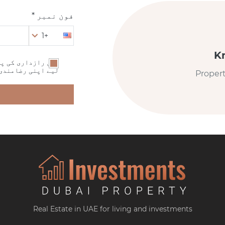
فون نمبر *
+1
K
میں رازداری کی پا
لیے اپنی رضامندی
Proper
Real Estate in UAE for living and investments