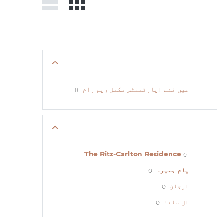
میں نئے اپارٹمنٹس مکمل ریم رام
0
The Ritz-Carlton Residence
0
پام جمیرہ
0
ارجان
0
ال سافا
0