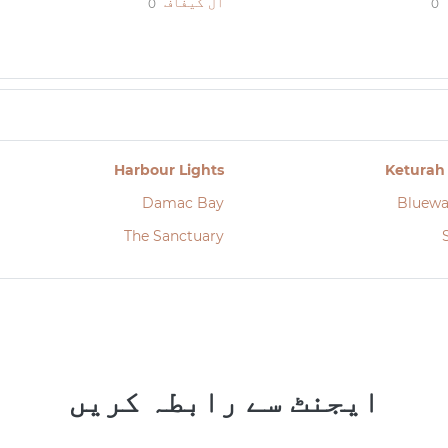
ال کیفاف
0
0
Harbour Lights
Keturah
Damac Bay
Bluewa
The Sanctuary
ایجنٹ سے رابطہ کریں