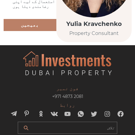
استعمال کے لیے اپنی
رضامندی دیتا ہوں
Yulia Kravchenko
بھیجیں
Property Consultant
فون نمبر
+971 4873 2081
روابط