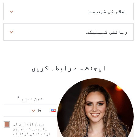
اضلاع کی طرف سے
رہائشی کمپلیکس
ایجنٹ سے رابطہ کریں
فون نمبر *
+1
میں رازداری کی
پالیسی کے مطابق
اپنے ذاتی ڈیٹا کے