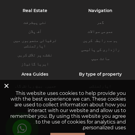
Real Estate
Navigation
گھر
نئی پیشرفت
عمومی سوالات
آف پلان
ہم سے رابطہ کریں
ترقیاتی منصوبوں میں
اپارٹمنٹس
رازداری کی پالیسی
نقشے پر تلاش کریں
سائٹ میپ
ایریا گائیڈز
Area Guides
By type of property
×
اپارٹمنٹس
جمیرہ بیچ رہائش گاہ
This website uses cookies to help provide you
پینٹ ہاوسز
دبئی کریک ہاربر
with the best experience we can. These cookies
ولاز
دبئی ہلز اسٹیٹ
are used to collect information about how you
interact with our website and allow us to
ٹاون ہاوسز
پورٹ ڈی لا مر
remember you. By using this website you agree
to the use of cookies for analytics and
کمرشل پراپرٹیز
بزنس بے
personalized uses.