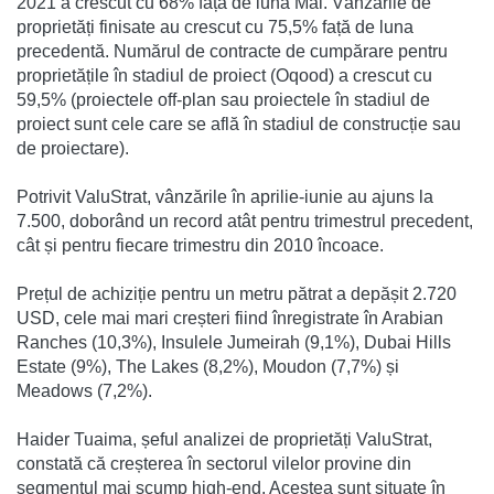
2021 a crescut cu 68% față de luna Mai. Vânzările de
proprietăți finisate au crescut cu 75,5% față de luna
precedentă. Numărul de contracte de cumpărare pentru
proprietățile în stadiul de proiect (Oqood) a crescut cu
59,5% (proiectele off-plan sau proiectele în stadiul de
proiect sunt cele care se află în stadiul de construcție sau
de proiectare).
Potrivit ValuStrat, vânzările în aprilie-iunie au ajuns la
7.500, doborând un record atât pentru trimestrul precedent,
cât și pentru fiecare trimestru din 2010 încoace.
Prețul de achiziție pentru un metru pătrat a depășit 2.720
USD, cele mai mari creșteri fiind înregistrate în Arabian
Ranches (10,3%), Insulele Jumeirah (9,1%), Dubai Hills
Estate (9%), The Lakes (8,2%), Moudon (7,7%) și
Meadows (7,2%).
Haider Tuaima, șeful analizei de proprietăți ValuStrat,
constată că creșterea în sectorul vilelor provine din
segmentul mai scump high-end. Acestea sunt situate în