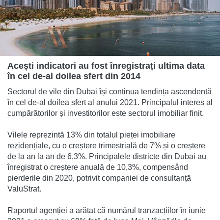
Acești indicatori au fost înregistrați ultima data
în cel de-al doilea sfert din 2014
Sectorul de vile din Dubai își continua tendința ascendentă
în cel de-al doilea sfert al anului 2021. Principalul interes al
cumpărătorilor și investitorilor este sectorul imobiliar finit.
Vilele reprezintă 13% din totalul pieței imobiliare
rezidențiale, cu o creștere trimestrială de 7% și o creștere
de la an la an de 6,3%. Principalele districte din Dubai au
înregistrat o creștere anuală de 10,3%, compensând
pierderile din 2020, potrivit companiei de consultanță
ValuStrat.
Raportul agenției a arătat că numărul tranzacțiilor în iunie