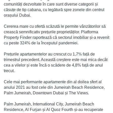
comunități dezvoltate în care sunt diverse categorii și
căsuțe de tip cabana, cu legătură spre zonele din centrul
orașului Dubai.
Cererea mare cu ofertă scăzută le permite vânzătorilor să
crească semnificativ prețurile proprietăților. Platforma
Property Finder raportează că sectorul imobiliar și-a revenit
cu peste 324% de la începutul pandemiei.
Prețurile apartamentelor au crescut cu 1,7% față de
trimestrul precedent. Această creștere este mai mica decât
cea a vilelor și este încă o scădere de 4,8% față de anul
trecut.
Cele mai performante apartamente din al doilea sfert al
anului 2021 au fost cele din Jumeirah Beach Residence,
Palm Jumeirah, Downtown Dubai și The Views.
Palm Jumeirah, International City, Jumeirah Beach
Residence, Al Furjan și Al Quoz Fourth și-au recuperate