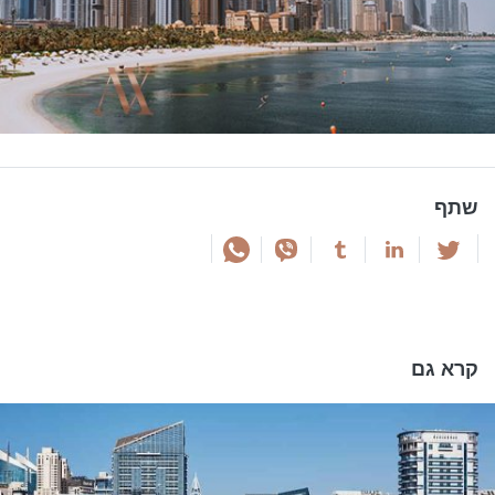
שתף
קרא גם