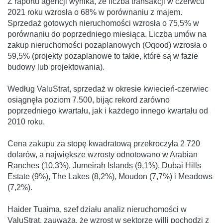
Z raportu agencji wynika, że liczba transakcji w czerwcu
2021 roku wzrosła o 68% w porównaniu z majem.
Sprzedaż gotowych nieruchomości wzrosła o 75,5% w
porównaniu do poprzedniego miesiąca. Liczba umów na
zakup nieruchomości pozaplanowych (Oqood) wzrosła o
59,5% (projekty pozaplanowe to takie, które są w fazie
budowy lub projektowania).
Według ValuStrat, sprzedaż w okresie kwiecień-czerwiec
osiągnęła poziom 7.500, bijąc rekord zarówno
poprzedniego kwartału, jak i każdego innego kwartału od
2010 roku.
Cena zakupu za stopę kwadratową przekroczyła 2 720
dolarów, a największe wzrosty odnotowano w Arabian
Ranches (10,3%), Jumeirah Islands (9,1%), Dubai Hills
Estate (9%), The Lakes (8,2%), Moudon (7,7%) i Meadows
(7,2%).
Haider Tuaima, szef działu analiz nieruchomości w
ValuStrat, zauważa, że wzrost w sektorze willi pochodzi z