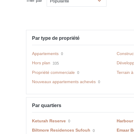
Trier par
Popularité
Par type de propriété
Appartements
Construc
0
Hors plan
Dévelop
335
Propriété commerciale
Terrain à
0
Nouveaux appartements achevés
0
Par quartiers
Keturah Reserve
Harbour
0
Biltmore Residences Sufouh
Emaar B
0