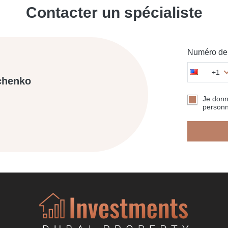
Contacter un spécialiste
Numéro de 
+1
chenko
Je don
personn