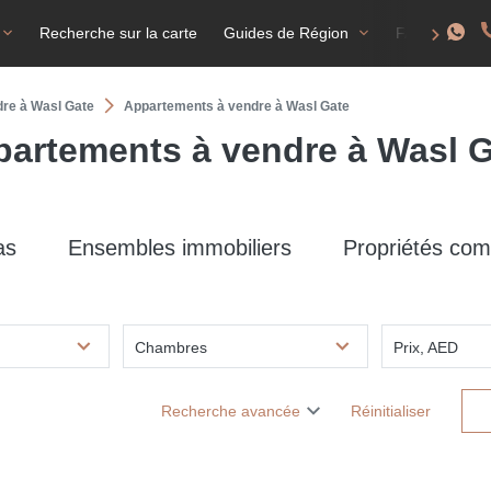
Recherche sur la carte
Guides de Région
FAQ
T
dre à Wasl Gate
Appartements à vendre à Wasl Gate
artements à vendre à Wasl 
as
Ensembles immobiliers
Propriétés com
Chambres
Prix, AED
Recherche avancée
Réinitialiser