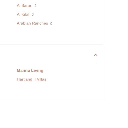
Al Barari
2
Al Kifaf
0
Arabian Ranches
0
Marina Living
Hartland II Villas