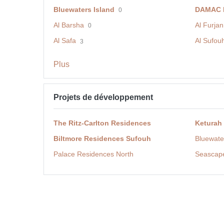
Bluewaters Island
DAMAC H
0
Al Barsha
Al Furjan
0
Al Safa
Al Sufou
3
Plus
Projets de développement
The Ritz-Carlton Residences
Keturah
Biltmore Residences Sufouh
Bluewate
Palace Residences North
Seascap