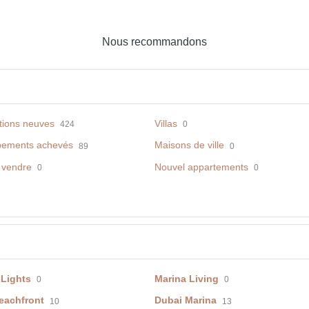
Nous recommandons
tions neuves
Villas
424
0
pements achevés
Maisons de ville
89
0
 vendre
Nouvel appartements
0
0
 Lights
Marina Living
0
0
eachfront
Dubai Marina
10
13