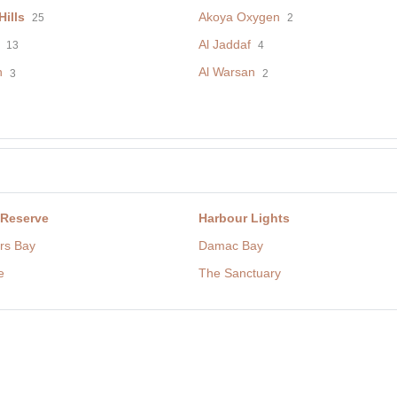
ills
Akoya Oxygen
25
2
Al Jaddaf
13
4
h
Al Warsan
3
2
 Reserve
Harbour Lights
rs Bay
Damac Bay
e
The Sanctuary