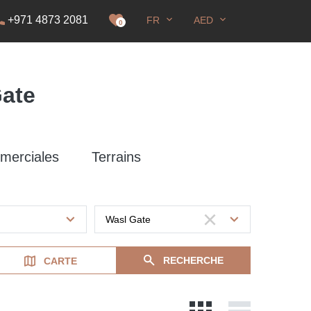
+971 4873 2081
FR
AED
DS
0
Gate
merciales
Terrains
RECHERCHE
CARTE