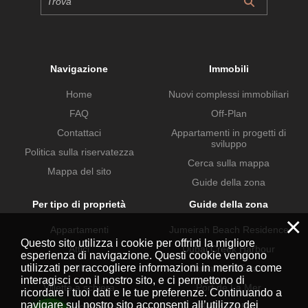
Navigazione
Immobili
Home
Nuovi complessi immobiliari
FAQ
Off-Plan
Contattaci
Appartamenti in progetti di
sviluppo
Politica sulla riservatezza
Cerca sulla mappa
Mappa del sito
Guide della zona
Per tipo di proprietà
Guide della zona
×
Appartamenti
Jumeirah Beach Residence
Questo sito utilizza i cookie per offrirti la migliore
Attici
Dubai Creek Harbour
esperienza di navigazione. Questi cookie vengono
utilizzati per raccogliere informazioni in merito a come
Ville
Dubai Hills Estate
interagisci con il nostro sito, e ci permettono di
Villette a schiera
Port de La Mer
ricordare i tuoi dati e le tue preferenze. Continuando a
navigare sul nostro sito acconsenti all’utilizzo dei
Proprietà commerciali
Business Bay