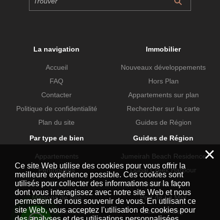
La navigation
Immobilier
Accueil
Nouveaux développements
FAQ
Hors Plan
Contacter
Appartements sur plan
Politique de confidentialité
Rechercher sur la carte
Plan du site
Guides de Région
Par type de bien
Guides de Région
×
Appartements
Jumeirah Beach Residence
Ce site Web utilise des cookies pour vous offrir la
Penthouses
Dubai Creek Harbour
meilleure expérience possible. Ces cookies sont
utilisés pour collecter des informations sur la façon
Villas
Dubai Hills Estate
dont vous interagissez avec notre site Web et nous
Maisons de ville
Port de La Mer
permettent de nous souvenir de vous. En utilisant ce
site Web, vous acceptez l'utilisation de cookies pour
Propriétés commerciales
Business Bay
des analyses et des utilisations personnalisées.