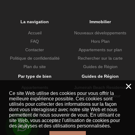
La navigation
Immobilier
Accueil
Nouveaux développements
FAQ
Hors Plan
Contacter
Appartements sur plan
Politique de confidentialité
Rechercher sur la carte
Plan du site
Guides de Région
Par type de bien
Guides de Région
×
Appartements
Jumeirah Beach Residence
Ce site Web utilise des cookies pour vous offrir la
Penthouses
Dubai Creek Harbour
meilleure expérience possible. Ces cookies sont
utilisés pour collecter des informations sur la façon
Villas
Dubai Hills Estate
dont vous interagissez avec notre site Web et nous
Maisons de ville
Port de La Mer
permettent de nous souvenir de vous. En utilisant ce
site Web, vous acceptez l'utilisation de cookies pour
Propriétés commerciales
Business Bay
des analyses et des utilisations personnalisées.