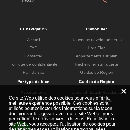
La navigation
Immobilier
Accueil
Nouveaux développements
FAQ
Hors Plan
Contacter
Appartements sur plan
Politique de confidentialité
Rechercher sur la carte
Plan du site
Guides de Région
Par type de bien
Guides de Région
×
Appartements
Jumeirah Beach Residence
Ce site Web utilise des cookies pour vous offrir la
Penthouses
Dubai Creek Harbour
meilleure expérience possible. Ces cookies sont
utilisés pour collecter des informations sur la façon
Villas
Dubai Hills Estate
dont vous interagissez avec notre site Web et nous
Maisons de ville
Port de La Mer
permettent de nous souvenir de vous. En utilisant ce
site Web, vous acceptez l'utilisation de cookies pour
Propriétés commerciales
Business Bay
des analyses et des utilisations personnalisées.