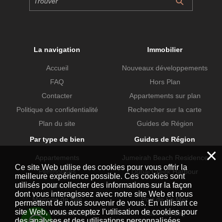
La navigation
Immobilier
Accueil
Nouveaux développements
FAQ
Hors Plan
Contacter
Appartements sur plan
Politique de confidentialité
Rechercher sur la carte
Plan du site
Guides de Région
Par type de bien
Guides de Région
×
Appartements
Jumeirah Beach Residence
Ce site Web utilise des cookies pour vous offrir la
Penthouses
Dubai Creek Harbour
meilleure expérience possible. Ces cookies sont
utilisés pour collecter des informations sur la façon
Villas
Dubai Hills Estate
dont vous interagissez avec notre site Web et nous
Maisons de ville
Port de La Mer
permettent de nous souvenir de vous. En utilisant ce
site Web, vous acceptez l'utilisation de cookies pour
Propriétés commerciales
Business Bay
des analyses et des utilisations personnalisées.