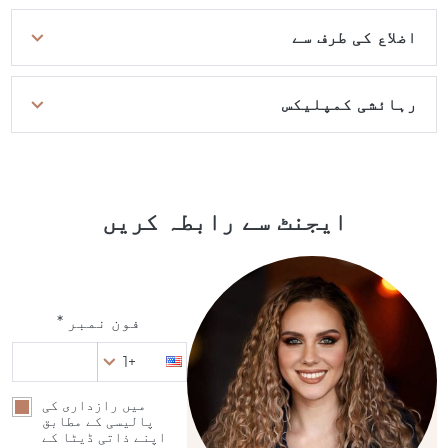
اضلاع کی طرف سے
رہائشی کمپلیکس
ایجنٹ سے رابطہ کریں
فون نمبر *
+1
میں رازداری کی
پالیسی کے مطابق
اپنے ذاتی ڈیٹا کے