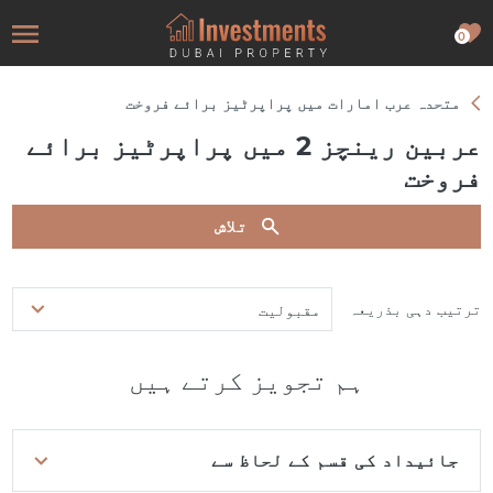
0
متحدہ عرب امارات میں پراپرٹیز برائے فروخت
عربین رینچز 2 میں پراپرٹیز برائے
فروخت
تلاش
ترتیب دہی بذریعہ
مقبولیت
ہم تجویز کرتے ہیں
جائیداد کی قسم کے لحاظ سے