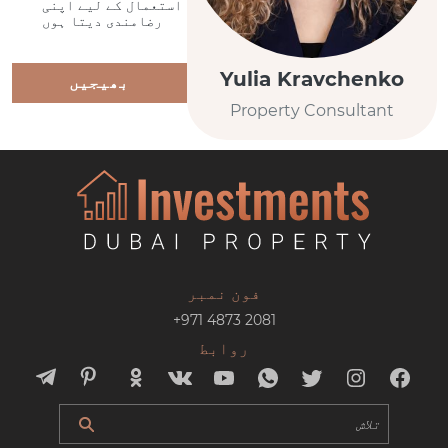
استعمال کے لیے اپنی
رضامندی دیتا ہوں
Yulia Kravchenko
بھیجیں
Property Consultant
فون نمبر
+971 4873 2081
روابط