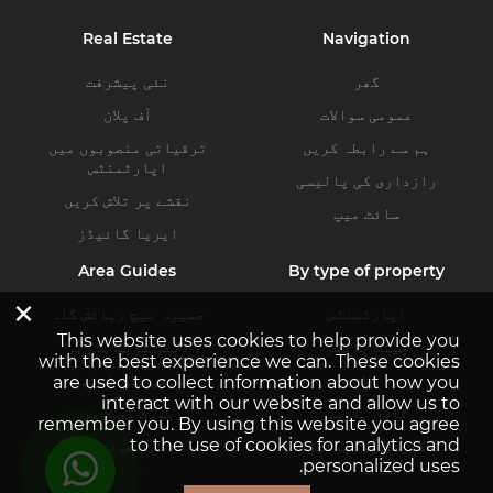
Real Estate
Navigation
گھر
نئی پیشرفت
عمومی سوالات
آف پلان
ہم سے رابطہ کریں
ترقیاتی منصوبوں میں
اپارٹمنٹس
رازداری کی پالیسی
نقشے پر تلاش کریں
سائٹ میپ
ایریا گائیڈز
Area Guides
By type of property
×
اپارٹمنٹس
جمیرہ بیچ رہائش گاہ
This website uses cookies to help provide you
پینٹ ہاوسز
دبئی کریک ہاربر
with the best experience we can. These cookies
ولاز
دبئی ہلز اسٹیٹ
are used to collect information about how you
interact with our website and allow us to
ٹاون ہاوسز
پورٹ ڈی لا مر
remember you. By using this website you agree
to the use of cookies for analytics and
کمرشل پراپرٹیز
بزنس بے
personalized uses.