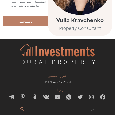
استعمال کے لیے اپنی
رضامندی دیتا ہوں
Yulia Kravchenko
بھیجیں
Property Consultant
فون نمبر
+971 4873 2081
روابط