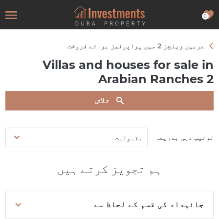
0
عربین رینچز 2 میں پراپرٹیز برائے فروخت
Villas and houses for sale in
Arabian Ranches 2
تلاش
ترتیب دہی بذریعہ
مقبولیت
ہم تجویز کرتے ہیں
جائیداد کی قسم کے لحاظ سے