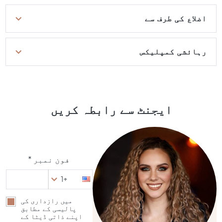
اضلاع کی طرف سے
رہائشی کمپلیکس
ایجنٹ سے رابطہ کریں
فون نمبر *
+1
میں رازداری کی
پالیسی کے مطابق
اپنے ذاتی ڈیٹا کے