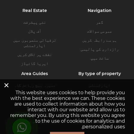
Real Estate
Navigation
گھر
نئی پیشرفت
عمومی سوالات
آف پلان
ہم سے رابطہ کریں
ترقیاتی منصوبوں میں
اپارٹمنٹس
رازداری کی پالیسی
نقشے پر تلاش کریں
سائٹ میپ
ایریا گائیڈز
Area Guides
By type of property
×
اپارٹمنٹس
جمیرہ بیچ رہائش گاہ
This website uses cookies to help provide you
پینٹ ہاوسز
دبئی کریک ہاربر
with the best experience we can. These cookies
ولاز
دبئی ہلز اسٹیٹ
are used to collect information about how you
interact with our website and allow us to
ٹاون ہاوسز
پورٹ ڈی لا مر
remember you. By using this website you agree
to the use of cookies for analytics and
کمرشل پراپرٹیز
بزنس بے
personalized uses.