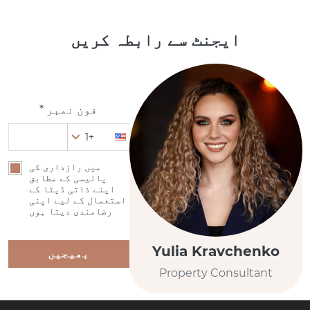
ایجنٹ سے رابطہ کریں
فون نمبر *
+1
میں رازداری کی
پالیسی کے مطابق
اپنے ذاتی ڈیٹا کے
استعمال کے لیے اپنی
رضامندی دیتا ہوں
Yulia Kravchenko
بھیجیں
Property Consultant