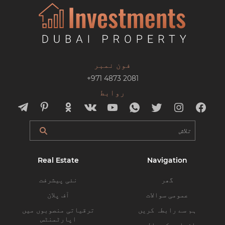
فون نمبر
+971 4873 2081
روابط
Real Estate
Navigation
گھر
نئی پیشرفت
عمومی سوالات
آف پلان
ہم سے رابطہ کریں
ترقیاتی منصوبوں میں
اپارٹمنٹس
رازداری کی پالیسی