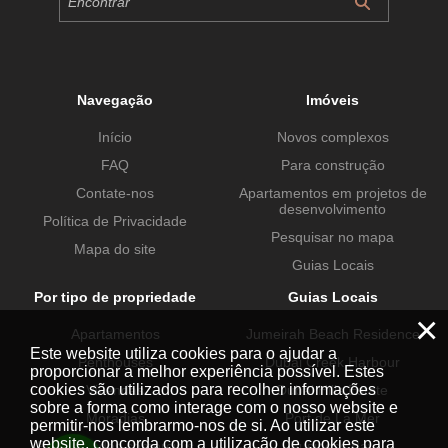
Navegação
Imóveis
Início
Novos complexos
FAQ
Para construção
Contate-nos
Apartamentos em projetos de
desenvolvimento
Política de Privacidade
Pesquisar no mapa
Mapa do site
Guias Locais
Por tipo de propriedade
Guias Locais
×
Apartamentos
Jumeirah Beach Residence
Este website utiliza cookies para o ajudar a
Penthouses
Dubai Creek Harbour
proporcionar a melhor experiência possível. Estes
cookies são utilizados para recolher informações
Vivendas
Dubai Hills Estate
sobre a forma como interage com o nosso website e
Moradias
Port de La Mer
permitir-nos lembrarmo-nos de si. Ao utilizar este
website, concorda com a utilização de cookies para
Propriedades comerciais
Business Bay