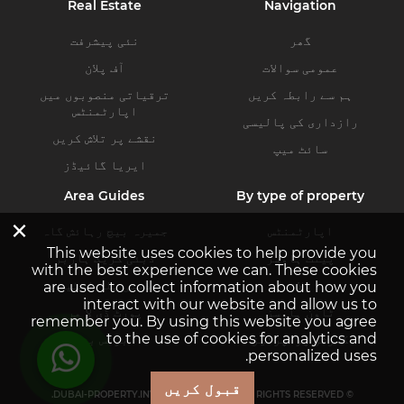
Real Estate
Navigation
گھر
نئی پیشرفت
عمومی سوالات
آف پلان
ہم سے رابطہ کریں
ترقیاتی منصوبوں میں
اپارٹمنٹس
رازداری کی پالیسی
نقشے پر تلاش کریں
سائٹ میپ
ایریا گائیڈز
Area Guides
By type of property
×
اپارٹمنٹس
جمیرہ بیچ رہائش گاہ
This website uses cookies to help provide you
پینٹ ہاوسز
دبئی کریک ہاربر
with the best experience we can. These cookies
ولاز
دبئی ہلز اسٹیٹ
are used to collect information about how you
interact with our website and allow us to
ٹاون ہاوسز
پورٹ ڈی لا مر
remember you. By using this website you agree
to the use of cookies for analytics and
کمرشل پراپرٹیز
بزنس بے
personalized uses.
قبول کریں
© DUBAI-PROPERTY.INVESTMENTS 2026. ALL RIGHTS RESERVED.