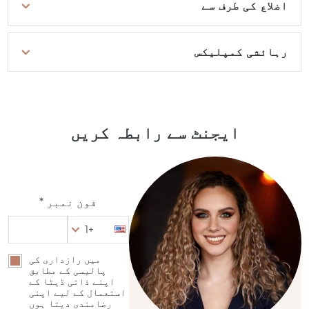
اضلاع کی طرف سے
رہائشی کمپلیکس
ایجنٹ سے رابطہ کریں
فون نمبر *
+1
میں رازداری کی
پالیسی کے مطابق
اپنے ذاتی ڈیٹا کے
استعمال کے لیے اپنی
رضامندی دیتا ہوں