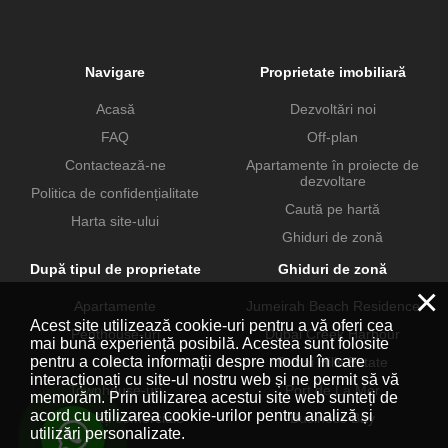
Navigare
Proprietate imobiliară
Acasă
Dezvoltări noi
FAQ
Off-plan
Contactează-ne
Apartamente în proiecte de
dezvoltare
Politica de confidențialitate
Caută pe hartă
Harta site-ului
Ghiduri de zonă
După tipul de proprietate
Ghiduri de zonă
×
Apartamente
Jumeirah Beach Residence
Acest site utilizează cookie-uri pentru a vă oferi cea
Penthouse-uri
Dubai Creek Harbour
mai bună experiență posibilă. Acestea sunt folosite
pentru a colecta informații despre modul în care
Vile
Dubai Hills Estate
interacționați cu site-ul nostru web și ne permit să vă
Townhouse-uri
Port de La Mer
memorăm. Prin utilizarea acestui site web sunteți de
acord cu utilizarea cookie-urilor pentru analiză și
Proprietăți comerciale
Business Bay
utilizări personalizate.