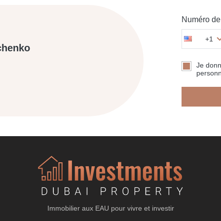
Numéro de 
+1
chenko
Je don
personn
Immobilier aux EAU pour vivre et investir