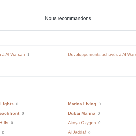
Nous recommandons
n à Al Warsan
Développements achevés à Al War
1
 Lights
Marina Living
0
0
eachfront
Dubai Marina
0
0
ills
Akoya Oxygen
0
0
Al Jaddaf
0
0