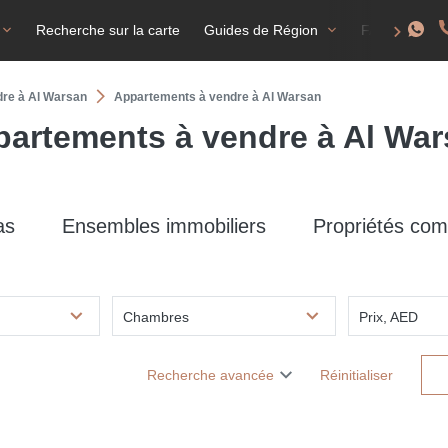
Recherche sur la carte
Guides de Région
FAQ
T
dre à Al Warsan
Appartements à vendre à Al Warsan
artements à vendre à Al Wa
as
Ensembles immobiliers
Propriétés com
Chambres
Prix, AED
Recherche avancée
Réinitialiser