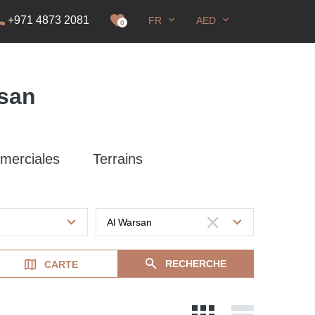
+971 4873 2081
FR
AED
DS
0
rsan
merciales
Terrains
RECHERCHE
CARTE