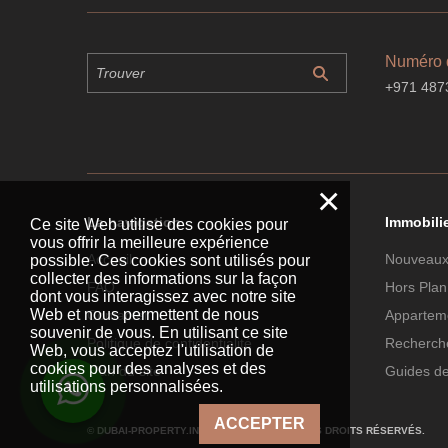
Numéro 
+971 487
×
La navigation
Immobili
Ce site Web utilise des cookies pour
vous offrir la meilleure expérience
Accueil
Nouveaux
possible. Ces cookies sont utilisés pour
collecter des informations sur la façon
FAQ
Hors Plan
dont vous interagissez avec notre site
Web et nous permettent de nous
Contacter
Apparteme
souvenir de vous. En utilisant ce site
Politique de confidentialité
Recherche
Web, vous acceptez l'utilisation de
cookies pour des analyses et des
Plan du site
Guides d
utilisations personnalisées.
ACCEPTER
© DUBAI-PROPERTY.INVESTMENTS 2026. TOUS DROITS RÉSERVÉS.