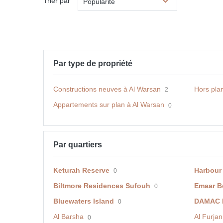
Trier par
Popularité
Par type de propriété
Constructions neuves à Al Warsan
Hors pla
2
Appartements sur plan à Al Warsan
0
Par quartiers
Keturah Reserve
Harbour
0
Biltmore Residences Sufouh
Emaar B
0
Bluewaters Island
DAMAC H
0
Al Barsha
Al Furjan
0