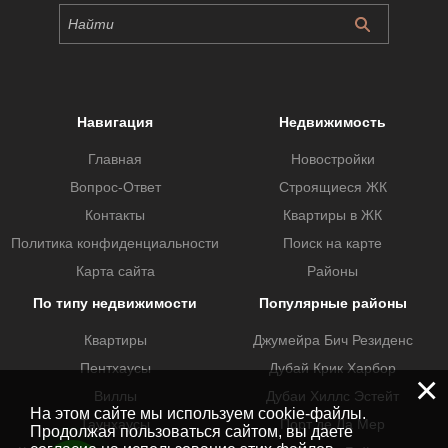
Навигация
Недвижимость
Главная
Новостройки
Вопрос-Ответ
Строящиеся ЖК
Контакты
Квартиры в ЖК
Политика конфиденциальности
Поиск на карте
Карта сайта
Районы
По типу недвижимости
Популярные районы
Квартиры
Джумейра Бич Резиденс
Пентхаусы
Дубай Крик Харбор
×
Виллы
Дубаи Хиллс Эстейт
На этом сайте мы используем cookie-файлы.
Таунхаусы
Порт де Ла Мер
Продолжая пользоваться сайтом, вы даете