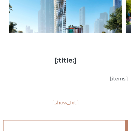
[:title:]
[:items:]
[:show_txt:]