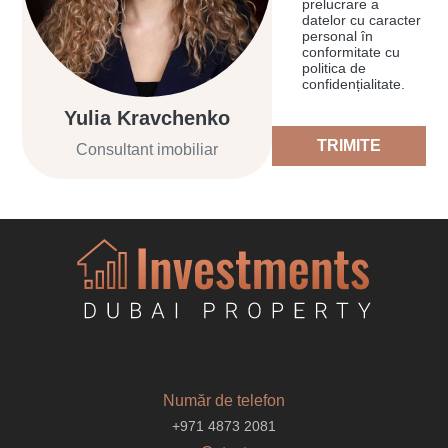
prelucrare a
datelor cu caracter
personal în
conformitate cu
politica de
confidențialitate.
Yulia Kravchenko
TRIMITE
Consultant imobiliar
Număr de telefon
+971 4873 2081