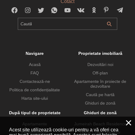
Cotact
Navigare
Proprietate imobiliară
Acasă
Dezvoltări noi
FAQ
Off-plan
Contactează-ne
Apartamente în proiecte de
dezvoltare
Politica de confidențialitate
Caută pe hartă
Harta site-ului
Ghiduri de zonă
După tipul de proprietate
Ghiduri de zonă
×
Apartamente
Jumeirah Beach Residence
Acest site utilizează cookie-uri pentru a vă oferi cea
Penthouse-uri
Dubai Creek Harbour