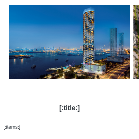
[:title:]
[:items:]