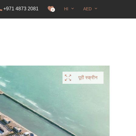
+971 4873 2081
HI
AED
रना
0
पूरी स्क्रीन