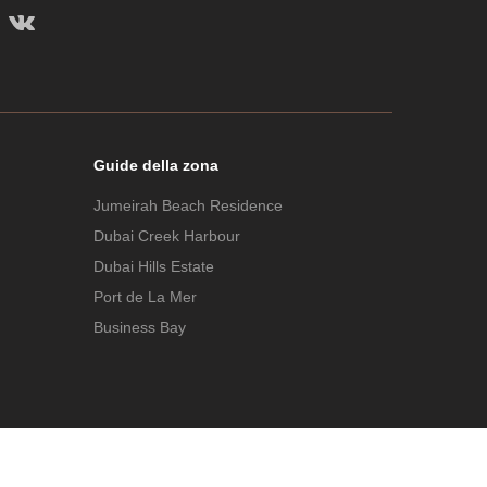
Guide della zona
Jumeirah Beach Residence
Dubai Creek Harbour
Dubai Hills Estate
Port de La Mer
Business Bay