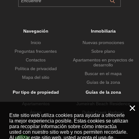
Navegación
Inmobiliaria
Inicio
Nuevas promociones
Preguntas frecuentes
Sobre plano
Contactos
Apartamentos en proyectos de
desarrollo
Política de privacidad
Buscar en el mapa
Mapa del sitio
Guías de la zona
Por tipo de propiedad
Guías de la zona
Apartamentos
Jumeirah Beach Residence
×
Áticos
Dubai Creek Harbour
Este sitio web utiliza cookies para ayudar a ofrecerle
la mejor experiencia posible. Estas cookies se utilizan
Chalets
Urbanización Dubai Hills
para recopilar información sobre cómo interactúa
Adosados
Port de La Mer
usted con nuestro sitio web y nos permiten recordarle.
Al utilizar este sitio web, usted acepta el uso de
Propiedades comerciales
Business Bay