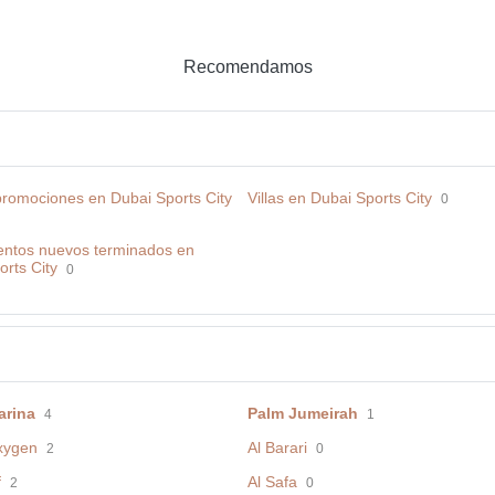
Recomendamos
romociones en Dubai Sports City
Villas en Dubai Sports City
0
ntos nuevos terminados en
rts City
0
arina
Palm Jumeirah
4
1
xygen
Al Barari
2
0
f
Al Safa
2
0