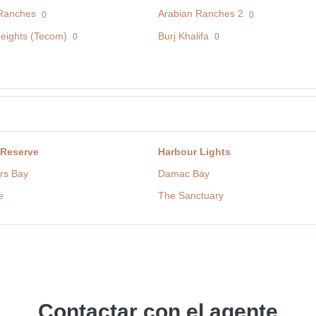
Ranches
Arabian Ranches 2
0
0
eights (Tecom)
Burj Khalifa
0
0
 Reserve
Harbour Lights
rs Bay
Damac Bay
e
The Sanctuary
Contactar con el agente