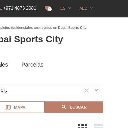
+971 4873 2081
ES
AED
E
0
lejos residenciales terminados en Dubai Sports City
ai Sports City
les
Parcelas
BUSCAR
MAPA