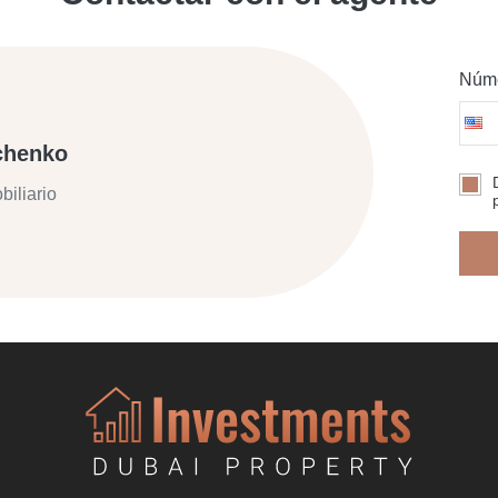
Núme
chenko
biliario