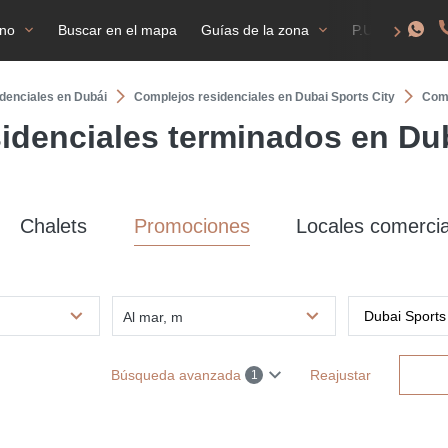
ano
Buscar en el mapa
Guías de la zona
P.U.F
NI
denciales en Dubái
Complejos residenciales en Dubai Sports City
Comp
idenciales terminados en Dub
Chalets
Promociones
Locales comercia
Al mar, m
Búsqueda avanzada
Reajustar
1