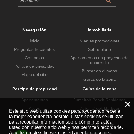
Navegación
Inmobiliaria
Inicio
Nuevas promociones
Preguntas frecuentes
Sobre plano
Contactos
Apartamentos en proyectos de
desarrollo
Política de privacidad
Buscar en el mapa
Mapa del sitio
Guías de la zona
Por tipo de propiedad
Guías de la zona
Apartamentos
Jumeirah Beach Residence
×
Áticos
Dubai Creek Harbour
Este sitio web utiliza cookies para ayudar a ofrecerle
la mejor experiencia posible. Estas cookies se utilizan
Chalets
Urbanización Dubai Hills
para recopilar información sobre cómo interactúa
Adosados
Port de La Mer
usted con nuestro sitio web y nos permiten recordarle.
Al utilizar este sitio web, usted acepta el uso de
Propiedades comerciales
Business Bay