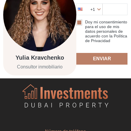
+1
Doy mi consentimiento
para el uso de mis
datos personales de
acuerdo con la Política
de Privacidad
Yulia Kravchenko
ENVIAR
Consultor inmobiliario