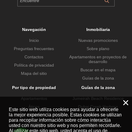
Navegación
Inmobiliaria
Inicio
Nuevas promociones
Preguntas frecuentes
Sobre plano
Contactos
Apartamentos en proyectos de
desarrollo
Política de privacidad
Buscar en el mapa
Mapa del sitio
Guías de la zona
Por tipo de propiedad
Guías de la zona
Apartamentos
Jumeirah Beach Residence
×
Áticos
Dubai Creek Harbour
Este sitio web utiliza cookies para ayudar a ofrecerle
la mejor experiencia posible. Estas cookies se utilizan
Chalets
Urbanización Dubai Hills
para recopilar información sobre cómo interactúa
Adosados
Port de La Mer
usted con nuestro sitio web y nos permiten recordarle.
Al utilizar este sitio web, usted acepta el uso de
Propiedades comerciales
Business Bay