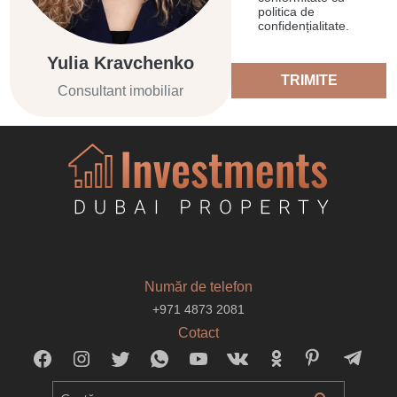
politica de
confidențialitate.
Yulia Kravchenko
TRIMITE
Consultant imobiliar
Număr de telefon
+971 4873 2081
Cotact