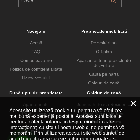
Navigare
Proprietate imobiliară
Acasă
Dezvoltări noi
FAQ
Off-plan
Contactează-ne
Apartamente în proiecte de
dezvoltare
Politica de confidențialitate
Caută pe hartă
Harta site-ului
Ghiduri de zonă
După tipul de proprietate
Ghiduri de zonă
×
Apartamente
Jumeirah Beach Residence
Acest site utilizează cookie-uri pentru a vă oferi cea
Penthouse-uri
Dubai Creek Harbour
mai bună experiență posibilă. Acestea sunt folosite
pentru a colecta informații despre modul în care
Vile
Dubai Hills Estate
interacționați cu site-ul nostru web și ne permit să vă
Townhouse-uri
Port de La Mer
memorăm. Prin utilizarea acestui site web sunteți de
acord cu utilizarea cookie-urilor pentru analiză și
Proprietăți comerciale
Business Bay