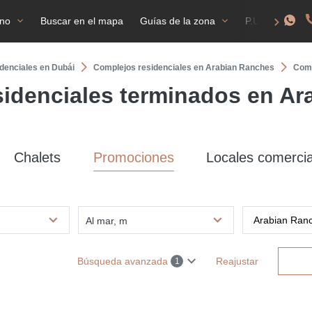
ano
Buscar en el mapa
Guías de la zona
P.U.F
NI
denciales en Dubái
Complejos residenciales en Arabian Ranches
Comp
idenciales terminados en A
Chalets
Promociones
Locales comercia
Al mar, m
Búsqueda avanzada
Reajustar
1