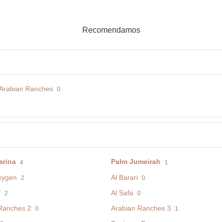
Recomendamos
n Arabian Ranches
0
arina
Palm Jumeirah
4
1
xygen
Al Barari
2
0
f
Al Safa
2
0
Ranches 2
Arabian Ranches 3
0
1