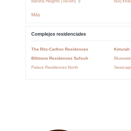
Barsha Heights (Tecom)
Burj Khal
0
Más
Complejos residenciales
The Ritz-Carlton Residences
Keturah
Biltmore Residences Sufouh
Bluewate
Palace Residences North
Seascap