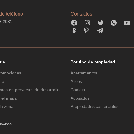
e teléfono
Contactos
3 2081
ria
Por tipo de propiedad
romociones
Apartamentos
ano
Áticos
tos en proyectos de desarrollo
Chalets
n el mapa
Adosados
la zona
Propiedades comerciales
RVADOS.