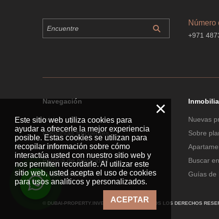
Número d
+971 487
Navegación
Inmobilia
×
Inicio
Nuevas p
Este sitio web utiliza cookies para
ayudar a ofrecerle la mejor experiencia
Preguntas frecuentes
Sobre pl
posible. Estas cookies se utilizan para
recopilar información sobre cómo
Contactos
Apartamen
interactúa usted con nuestro sitio web y
Política de privacidad
Buscar e
nos permiten recordarle. Al utilizar este
sitio web, usted acepta el uso de cookies
Mapa del sitio
Guías de 
para usos analíticos y personalizados.
ACEPTAR
© DUBAI-PROPERTY.INVESTMENTS 2026. TODOS LOS DERECHOS RESE