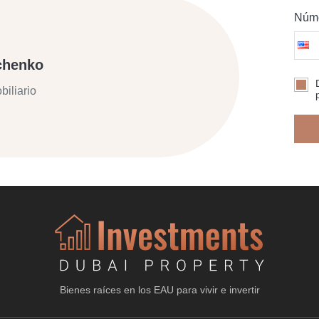
Núme
chenko
biliario
Bienes raíces en los EAU para vivir e invertir