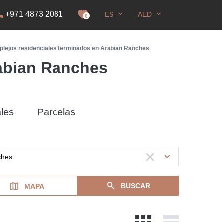
+971 4873 2081
ES
AED
E
0
lejos residenciales terminados en Arabian Ranches
rabian Ranches
les
Parcelas
BUSCAR
MAPA