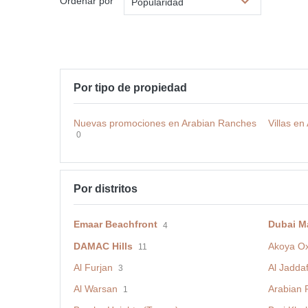
Ordenar por
Popularidad
Por tipo de propiedad
Nuevas promociones en Arabian Ranches
Villas e
0
Por distritos
Emaar Beachfront
Dubai M
4
DAMAC Hills
Akoya O
11
Al Furjan
Al Jadda
3
Al Warsan
Arabian 
1