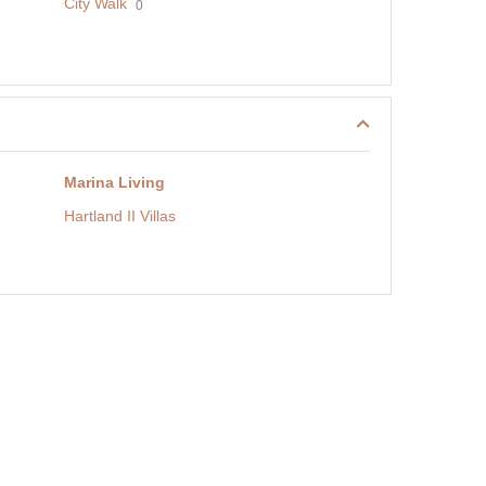
City Walk
0
Marina Living
Hartland II Villas