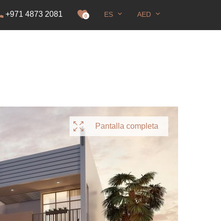
+971 4873 2081
ES
AED
E
0
Pantalla completa