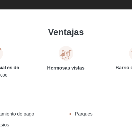
Ventajas
cial es de
Barrio 
Hermosas vistas
0000
amiento de pago
Parques
sios