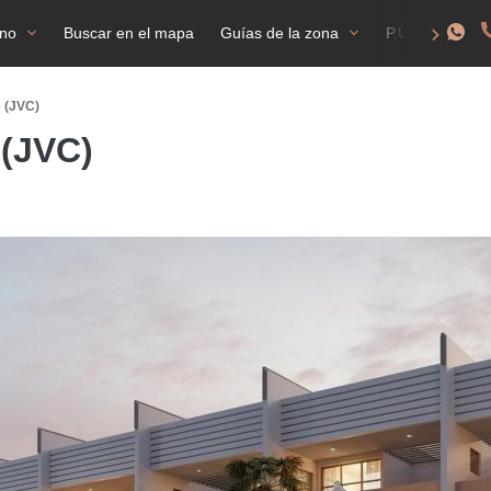
ano
Buscar en el mapa
Guías de la zona
P.U.F
NI
e (JVC)
 (JVC)