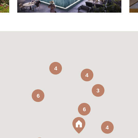
4
4
3
6
6
4