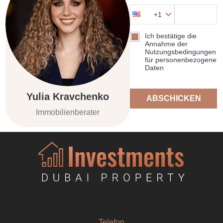
+1
Ich bestätige die
Annahme der
Nutzungsbedingungen
für personenbezogene
Daten
Yulia Kravchenko
ABSCHICKEN
Immobilienberater
Telefon