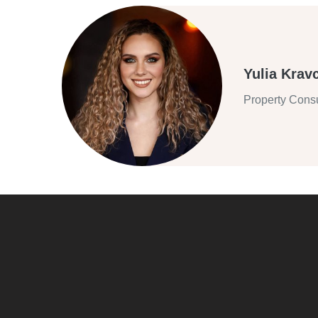
Yulia Krav
Property Consu