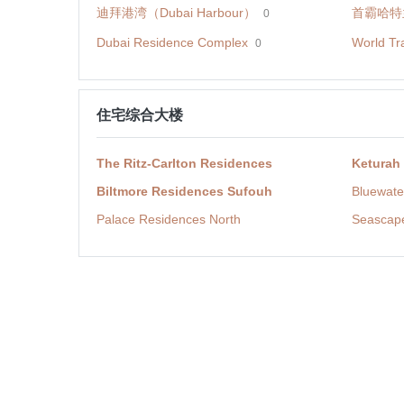
迪拜港湾（Dubai Harbour）
首霸哈特兰 (
0
Dubai Residence Complex
World Tr
0
住宅综合大楼
The Ritz-Carlton Residences
Keturah
Biltmore Residences Sufouh
Bluewate
Palace Residences North
Seascap