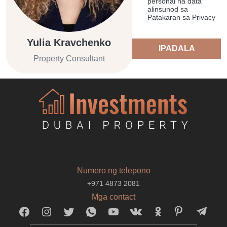
personal na data
alinsunod sa
Patakaran sa Privacy
Yulia Kravchenko
IPADALA
Property Consultant
Numero ng telepono
+971 4873 2081
Mga contact