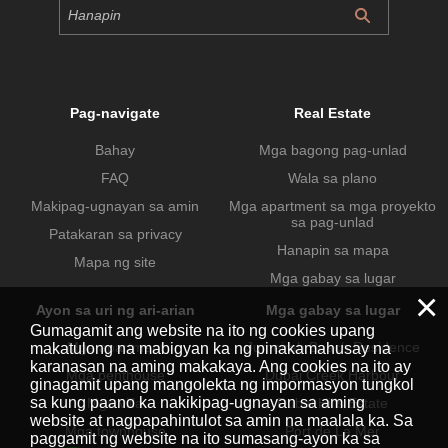
Pag-navigate
Real Estate
Bahay
Mga bagong pag-unlad
FAQ
Wala sa plano
Makipag-ugnayan sa amin
Mga apartment sa mga proyekto
sa pag-unlad
Patakaran sa privacy
Hanapin sa mapa
Mapa ng site
Mga gabay sa lugar
×
Ayon sa uri ng ari-arian
Mga gabay sa lugar
Gumagamit ang website na ito ng cookies upang
Mga apartment
Jumeirah Beach Residence
makatulong na mabigyan ka ng pinakamahusay na
karanasan na aming makakaya. Ang cookies na ito ay
Mga penthouse
Dubai Creek Harbour
ginagamit upang mangolekta ng impormasyon tungkol
sa kung paano ka nakikipag-ugnayan sa aming
Mga villa
Dubai Hills Estate
website at nagpapahintulot sa amin na maalala ka. Sa
Mga townhouse
Port de La Mer
paggamit ng website na ito sumasang-ayon ka sa