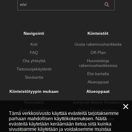
Navigointi
Kiinteistöt
Koti
Uusia rakennushankkeita
FAQ
Off-Plan
Ota yhteyttä
Huoneistoja
rakennushankkeissa
Tietosuojakäytäntö
Etsi kartalta
Sivukartta
Alueoppaat
Kiinteistötyypin mukaan
Alueoppaat
×
Huoneistot
Jumeirah Beach Residence
Kattohuoneistot
Dubai Creek Harbour
Tämä verkkosivusto käyttää evästeitä tarjotaksemme
parhaan mahdollisen käyttökokemuksen. Näitä
Huvilat
Dubai Hills Estate
evästeitä käytetään keräämään tietoa siitä kuinka
Kaupunkipientalo
Port de La Mer
sivustoamme käytetään ja voidaksemme muistaa