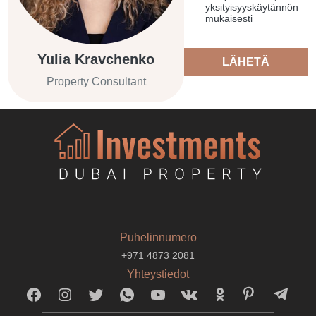
yksityisyyskäytännön
mukaisesti
Yulia Kravchenko
LÄHETÄ
Property Consultant
Puhelinnumero
+971 4873 2081
Yhteystiedot