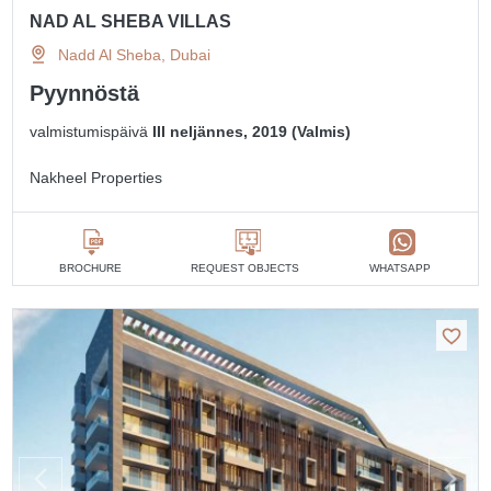
NAD AL SHEBA VILLAS
Nadd Al Sheba, Dubai
Pyynnöstä
valmistumispäivä
III neljännes, 2019 (Valmis)
Nakheel Properties
BROCHURE
REQUEST OBJECTS
WHATSAPP