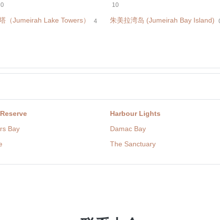
0
10
Jumeirah Lake Towers）
朱美拉湾岛 (Jumeirah Bay Island)
4
 Reserve
Harbour Lights
rs Bay
Damac Bay
e
The Sanctuary