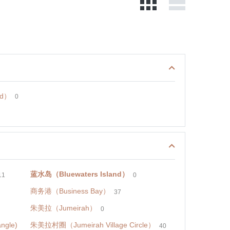
nd）
0
蓝水岛（Bluewaters Island）
11
0
商务港（Business Bay）
37
朱美拉（Jumeirah）
0
ngle)
朱美拉村圈（Jumeirah Village Circle）
40