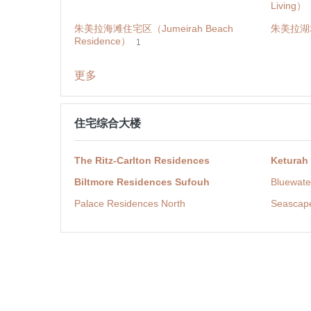
Living）
朱美拉海滩住宅区（Jumeirah Beach
朱美拉湖塔（
Residence）
1
更多
住宅综合大楼
The Ritz-Carlton Residences
Keturah
Biltmore Residences Sufouh
Bluewate
Palace Residences North
Seascap