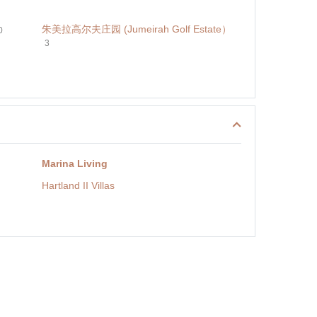
朱美拉高尔夫庄园 (Jumeirah Golf Estate）
0
3
Marina Living
Hartland II Villas