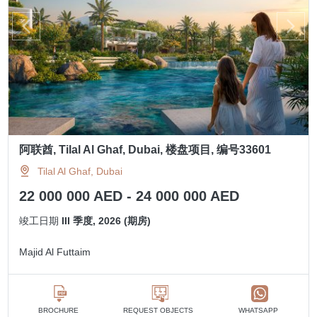
阿联酋, Tilal Al Ghaf, Dubai, 楼盘项目, 编号33601
Tilal Al Ghaf, Dubai
22 000 000 AED - 24 000 000 AED
竣工日期
III 季度, 2026 (期房)
Majid Al Futtaim
BROCHURE
REQUEST OBJECTS
WHATSAPP