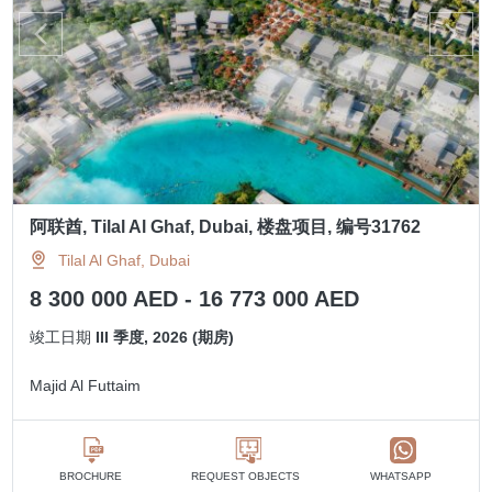
阿联酋, Tilal Al Ghaf, Dubai, 楼盘项目, 编号31762
Tilal Al Ghaf, Dubai
8 300 000 AED - 16 773 000 AED
竣工日期
III 季度, 2026 (期房)
Majid Al Futtaim
BROCHURE
REQUEST OBJECTS
WHATSAPP