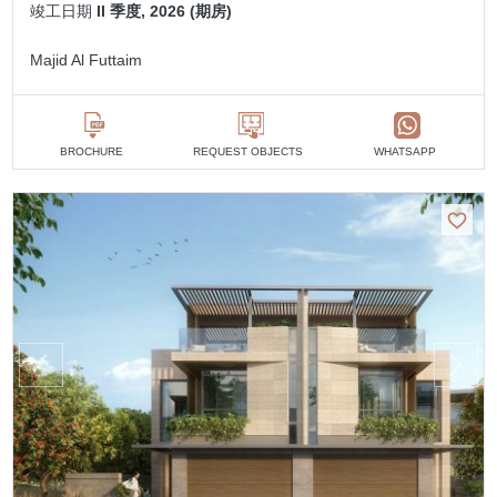
竣工日期
II 季度, 2026 (期房)
Majid Al Futtaim
BROCHURE
REQUEST OBJECTS
WHATSAPP