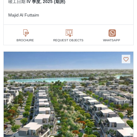
竣工日期
IV 季度, 2025 (期房)
Majid Al Futtaim
BROCHURE
REQUEST OBJECTS
WHATSAPP