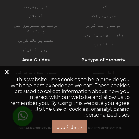
گھر
نئی پیشرفت
عمومی سوالات
آف پلان
ہم سے رابطہ کریں
ترقیاتی منصوبوں میں
اپارٹمنٹس
رازداری کی پالیسی
نقشے پر تلاش کریں
سائٹ میپ
ایریا گائیڈز
Area Guides
By type of property
×
اپارٹمنٹس
جمیرہ بیچ رہائش گاہ
This website uses cookies to help provide you
پینٹ ہاوسز
دبئی کریک ہاربر
with the best experience we can. These cookies
ولاز
دبئی ہلز اسٹیٹ
are used to collect information about how you
interact with our website and allow us to
ٹاون ہاوسز
پورٹ ڈی لا مر
remember you. By using this website you agree
to the use of cookies for analytics and
کمرشل پراپرٹیز
بزنس بے
personalized uses.
قبول کریں
© DUBAI-PROPERTY.INVESTMENTS 2026. ALL RIGHTS RESERVED.