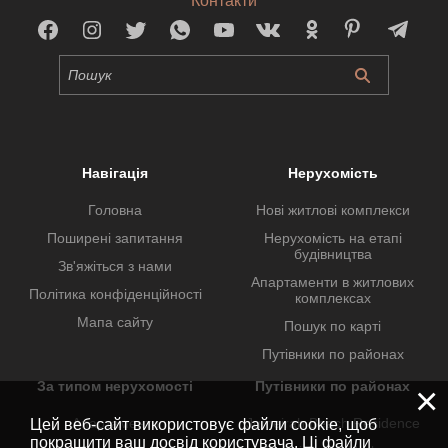
Контакти
Навігація
Нерухомість
Головна
Нові житлові комплекси
Поширені запитання
Нерухомість на етапі
будівництва
Зв'яжіться з нами
Апартаменти в житлових
Політика конфіденційності
комплексах
Мапа сайту
Пошук по карті
Путівники по районах
За типом нерухомості
Путівники по районах
×
Апартаменти
Jumeirah Beach Residence
Цей веб-сайт використовує файли cookie, щоб
покращити ваш досвід користувача. Ці файли