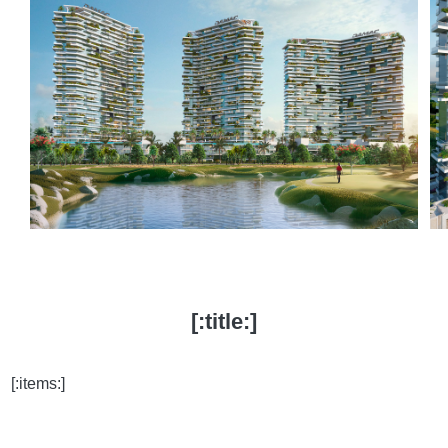
[:title:]
[:items:]